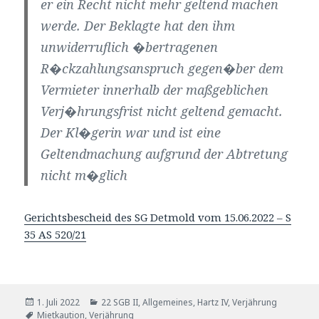
er ein Recht nicht mehr geltend machen
werde. Der Beklagte hat den ihm
unwiderruflich �bertragenen
R�ckzahlungsanspruch gegen�ber dem
Vermieter innerhalb der maßgeblichen
Verj�hrungsfrist nicht geltend gemacht.
Der Kl�gerin war und ist eine
Geltendmachung aufgrund der Abtretung
nicht m�glich
Gerichtsbescheid des SG
D
e
t
m
o
l
d
vom 15.06.2022 – S
35 AS 520/21
Veröffentlicht
Kategorien
1. Juli 2022
22 SGB II
,
Allgemeines
,
Hartz IV
,
Verjährung
am
Schlagwörter
Mietkaution
,
Verjährung