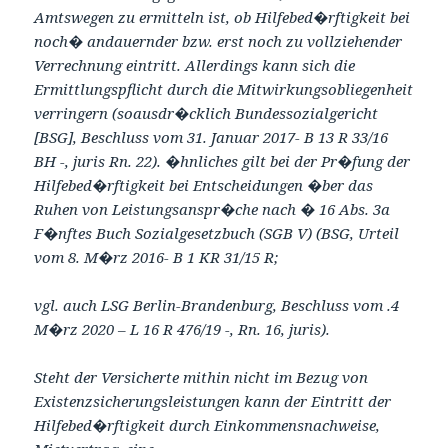
Amtswegen zu ermitteln ist, ob Hilfebed�rftigkeit bei
noch� andauernder bzw. erst noch zu vollziehender
Verrechnung eintritt. Allerdings kann sich die
Ermittlungspflicht durch die Mitwirkungsobliegenheit
verringern (soausdr�cklich Bundessozialgericht
[BSG], Beschluss vom 31. Januar 2017- B 13 R 33/16
BH -, juris Rn. 22). �hnliches gilt bei der Pr�fung der
Hilfebed�rftigkeit bei Entscheidungen �ber das
Ruhen von Leistungsanspr�che nach � 16 Abs. 3a
F�nftes Buch Sozialgesetzbuch (SGB V) (BSG, Urteil
vom 8. M�rz 2016- B 1 KR 31/15 R;
vgl. auch LSG Berlin-Brandenburg, Beschluss vom .4
M�rz 2020 – L 16 R 476/19 -, Rn. 16, juris).
Steht der Versicherte mithin nicht im Bezug von
Existenzsicherungsleistungen kann der Eintritt der
Hilfebed�rftigkeit durch Einkommensnachweise,