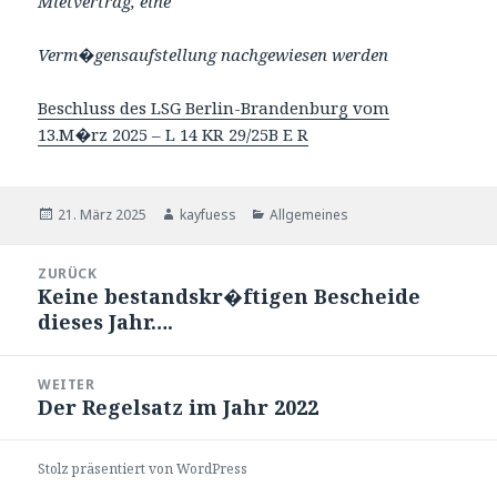
Mietvertrag, eine
Verm�gensaufstellung nachgewiesen werden
Beschluss des LSG Berlin-Brandenburg vom
13.M�rz 2025 – L 14 KR 29/25B E R
Veröffentlicht
Autor
Kategorien
21. März 2025
kayfuess
Allgemeines
am
Beitragsnavigation
ZURÜCK
Keine bestandskr�ftigen Bescheide
Vorheriger
dieses Jahr….
Beitrag:
WEITER
Der Regelsatz im Jahr 2022
Nächster
Beitrag:
Stolz präsentiert von WordPress