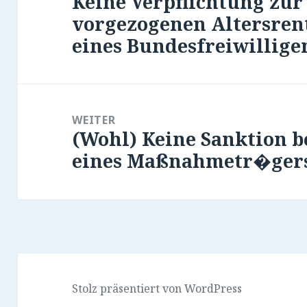
Keine Verpflichtung zur
Vorheriger
vorgezogenen Altersren
Beitrag:
eines Bundesfreiwillige
WEITER
(Wohl) Keine Sanktion b
Nächster
eines Maßnahmetr�ger
Beitrag:
Stolz präsentiert von WordPress