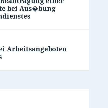
 Beantragung einer
te bei Aus�bung
ndienstes
ei Arbeitsangeboten
s