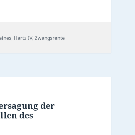
rien
eines
,
Hartz IV
,
Zwangsrente
Versagung der
llen des