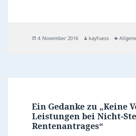
Veröffentlicht
Autor
Katego
4. November 2016
kayfuess
Allgem
am
Ein Gedanke zu „Keine 
Leistungen bei Nicht-Ste
Rentenantrages“