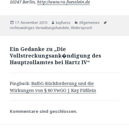
10247 Berlin,
http://www.ra-fuesslein.de
Veröffentlicht
Autor
Kategorien
Schlagwörte
17. November 2010
kayfuess
Allgemeines
am
rechtswidriges Verwaltungshandeln
,
Widerspruch
Ein Gedanke zu „Die
Vollstreckungsank�ndigung des
Hauptzollamtes bei Hartz IV“
Pingback:
BaföG-Rückforderung und die
Wirkungen von § 80 VwGO | Kay Füßlein
Kommentare sind geschlossen.
Beitragsnavigation