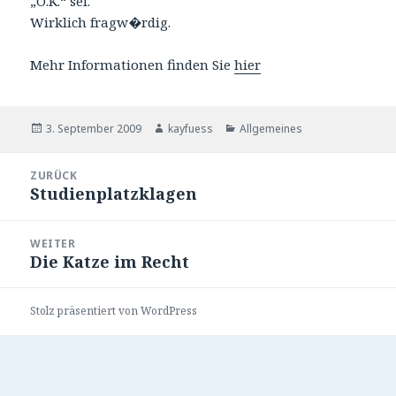
„O.K.“ sei.
Wirklich fragw�rdig.
Mehr Informationen finden Sie
hier
Veröffentlicht
Autor
Kategorien
3. September 2009
kayfuess
Allgemeines
am
Beitragsnavigation
ZURÜCK
Studienplatzklagen
Vorheriger
Beitrag:
WEITER
Die Katze im Recht
Nächster
Beitrag:
Stolz präsentiert von WordPress