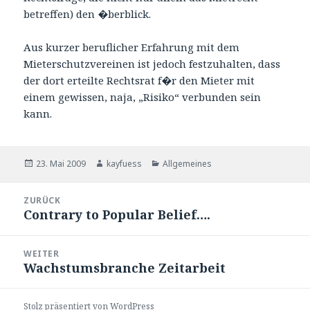
betreffen) den �berblick.
Aus kurzer beruflicher Erfahrung mit dem
Mieterschutzvereinen ist jedoch festzuhalten, dass
der dort erteilte Rechtsrat f�r den Mieter mit
einem gewissen, naja, „Risiko“ verbunden sein
kann.
Veröffentlicht
Autor
Kategorien
23. Mai 2009
kayfuess
Allgemeines
am
Beitragsnavigation
ZURÜCK
Contrary to Popular Belief….
Vorheriger
Beitrag:
WEITER
Wachstumsbranche Zeitarbeit
Nächster
Beitrag:
Stolz präsentiert von WordPress