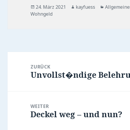
Veröffentlicht
Autor
Kategorien
24. März 2021
kayfuess
Allgemeine
am
Wohngeld
Beitragsnavigation
ZURÜCK
Unvollst�ndige Belehru
Vorheriger
Beitrag:
WEITER
Deckel weg – und nun?
Nächster
Beitrag: