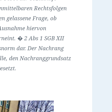
unmittelbaren Rechtsfolgen
fen gelassene Frage, ob
Ausnahme hiervon
erneint. � 2 Abs 1 SGB XII
ussnorm dar. Der Nachrang
elle, den Nachranggrundsatz
setzt.